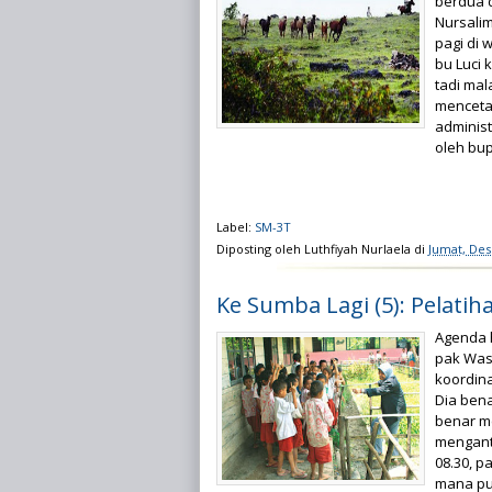
berdua d
Nursali
pagi di
bu Luci 
tadi ma
menceta
administ
oleh bup
Label:
SM-3T
Diposting oleh
Luthfiyah Nurlaela
di
Jumat, Des
Ke Sumba Lagi (5): Pelat
Agenda h
pak Wasi
koordina
Dia ben
benar m
menganta
08.30, p
mana pu