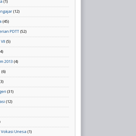
la
(1)
engajar
(12)
a
(45)
rian PDTT
(52)
VII
(5)
(4)
um 2013
(4)
n
(6)
(3)
geri
(31)
asi
(12)
)
3 Vokasi Unesa
(1)