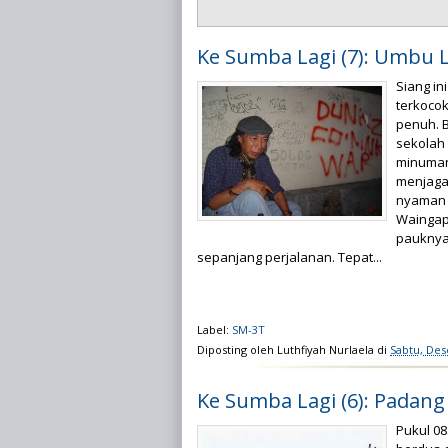
Ke Sumba Lagi (7): Umbu La
Siang in
terkocok
penuh. B
sekolah 
minuman.
menjaga
nyaman u
Waingapu
pauknya
sepanjang perjalanan. Tepat...
Label:
SM-3T
Diposting oleh
Luthfiyah Nurlaela
di
Sabtu, Des
Ke Sumba Lagi (6): Padang 
Pukul 08