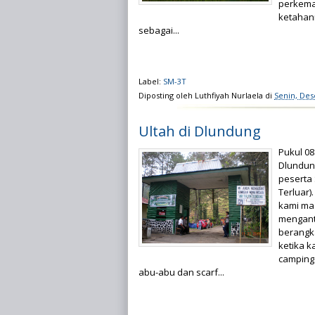
perkema
ketahanm
sebagai...
Label:
SM-3T
Diposting oleh
Luthfiyah Nurlaela
di
Senin, Des
Ultah di Dlundung
Pukul 0
Dlundun
peserta 
Terluar)
kami ma
mengant
berangk
ketika k
camping 
abu-abu dan scarf...