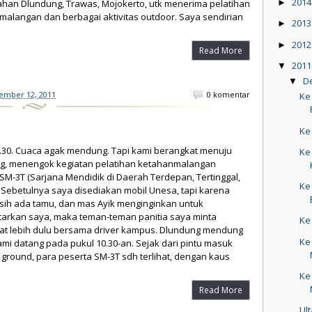
201
han Dlundung, Trawas, Mojokerto, utk menerima pelatihan
►
alangan dan berbagai aktivitas outdoor. Saya sendirian
201
►
201
►
Read More
201
▼
D
▼
ember 12, 2011
0 komentar
Ke
Ke
8.30. Cuaca agak mendung. Tapi kami berangkat menuju
Ke
g, menengok kegiatan pelatihan ketahanmalangan
SM-3T (Sarjana Mendidik di Daerah Terdepan, Tertinggal,
Ke
. Sebetulnya saya disediakan mobil Unesa, tapi karena
sih ada tamu, dan mas Ayik menginginkan untuk
arkan saya, maka teman-teman panitia saya minta
Ke
at lebih dulu bersama driver kampus. Dlundung mendung
Ke
ami datang pada pukul 10.30-an. Sejak dari pintu masuk
ground, para peserta SM-3T sdh terlihat, dengan kaus
Ke
Read More
Ul