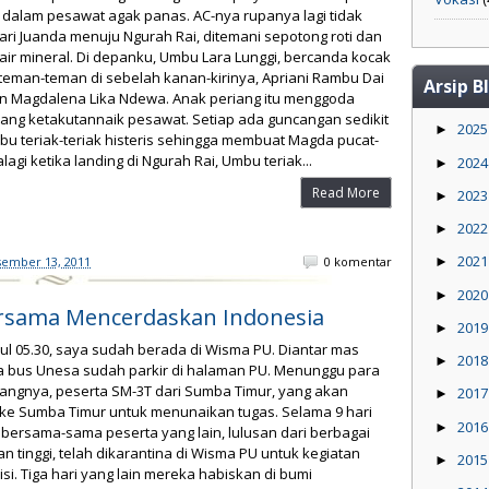
 dalam pesawat agak panas. AC-nya rupanya lagi tidak
ari Juanda menuju Ngurah Rai, ditemani sepotong roti dan
air mineral. Di depanku, Umbu Lara Lunggi, bercanda kocak
teman-teman di sebelah kanan-kirinya, Apriani Rambu Dai
Arsip B
n Magdalena Lika Ndewa. Anak periang itu menggoda
ang ketakutannaik pesawat. Setiap ada guncangan sedikit
202
►
bu teriak-teriak histeris sehingga membuat Magda pucat-
alagi ketika landing di Ngurah Rai, Umbu teriak...
202
►
Read More
202
►
202
►
202
sember 13, 2011
0 komentar
►
202
►
Bersama Mencerdaskan Indonesia
201
►
ul 05.30, saya sudah berada di Wisma PU. Diantar mas
201
►
ua bus Unesa sudah parkir di halaman PU. Menunggu para
ngnya, peserta SM-3T dari Sumba Timur, yang akan
201
►
 ke Sumba Timur untuk menunaikan tugas. Selama 9 hari
201
►
bersama-sama peserta yang lain, lulusan dari berbagai
n tinggi, telah dikarantina di Wisma PU untuk kegiatan
201
►
si. Tiga hari yang lain mereka habiskan di bumi