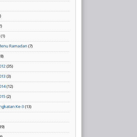
)
2)
(1)
Menu Ramadan
(7)
58)
012
(35)
013
(3)
014
(12)
015
(2)
ngkatan Ke-3
(13)
39)
4)