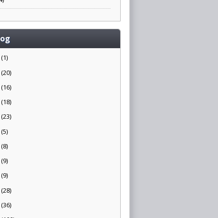
log
5
(1)
4
(20)
3
(16)
2
(18)
1
(23)
0
(5)
9
(8)
8
(9)
7
(9)
6
(28)
5
(36)