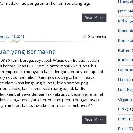
Himapa
ami tidak mau pengalaman kemarin terulang lagi,
Jatim M
Read More
Keluarg
Kemente
sember 15, 2011
0 komentar
Konaspi 
muan yang Bermakna
Kuliner
Kurikul
 08.30 kami bertiga, saya, pak Wasis dan Bu Luci, sudah
i kantor Dinas PPO. Kami diantar masuk ke ruang ibu
Lapora
 Perempuan itu menyapa kami dengan pertanyaan apakah
enyak tidur semalam. Kami jawab, begitu kami masuk
Literasi
malam, kami langsung 'hilang', lelap sampai pagi.
 ibu sekdis, kami memasuki ruang bapak kadis.
Luar Ne
ah kembali saya dengan laki-laki tinggi besar yang ramah
Organis
dalam ruangannya yang ber-AC, tapi penuh dengan asap
Saya melaporkan bahwa kemarin kami membawa 46
PPG
(18)
PPPG
(3
Read More
Prodi S