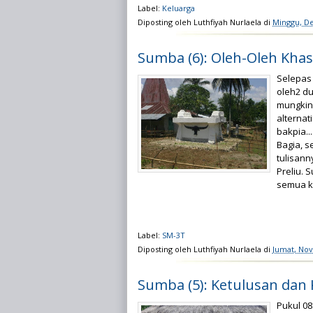
Label:
Keluarga
Diposting oleh
Luthfiyah Nurlaela
di
Minggu, D
Sumba (6): Oleh-Oleh Khas
Selepas
oleh2 d
mungkin
alternat
bakpia..
Bagia, 
tulisann
Preliu. 
semua k
Label:
SM-3T
Diposting oleh
Luthfiyah Nurlaela
di
Jumat, No
Sumba (5): Ketulusan dan
Pukul 08