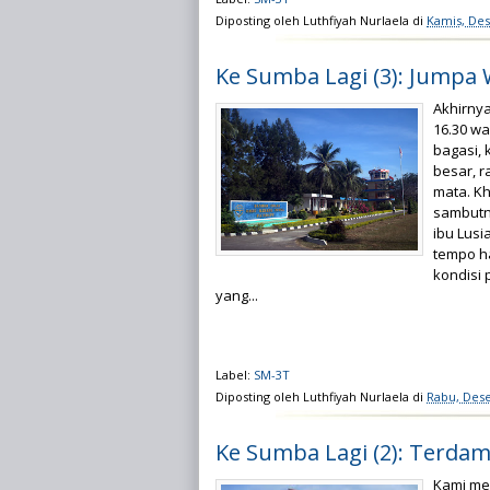
Diposting oleh
Luthfiyah Nurlaela
di
Kamis, De
Ke Sumba Lagi (3): Jumpa
Akhirny
16.30 w
bagasi, 
besar, r
mata. Kh
sambutn
ibu Lusi
tempo ha
kondisi 
yang...
Label:
SM-3T
Diposting oleh
Luthfiyah Nurlaela
di
Rabu, Des
Ke Sumba Lagi (2): Terda
Kami me