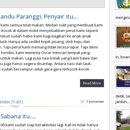
SM-3T: Kebersamaan
"Saya (Luthfiyah) bersama Rektor Unesa
ndu Paranggi, Penyair itu...
mengina
(Muchlas Samani) foto bareng peserta SM-3T
di Sumba Timur, salah satu daerah terluar
i kami semua telat makan. Medan sulit yang membuat kami
dan tertinggal.
-kocok di dalam mobil menyebabkan perut kami seperti
iskuit sudah habis kami bagi-bagikan ke anak-anak
tadi. Hanya ada sedikit kripik pisang, stick keju, dan
 Tapi perut kami memang tidak terasa lapar. Tapi demi
 kondisi, kami meminta Oscar mencari tempat yang
in, boar
ntuk makan. Lagi pula nasi kotak yang kami bawa dari
Keluarga: Prosesi Pemakaman
 juga harus segera disantap. Antara nasi dan lauk-
 sudah bercampur-aduk gara-gara terkocok-kocok
di Tana Toraja
"Tempat diadakannya pesta itu di sebuah
Read More
kompleks keluarga suku Toraja, yang berada
di sebuah tanah lapang. Di seputar tanah
detik, s
lapang itu didirikan rumah-rumah panggung
jantun...
khas Toraja semi permanen, tempat di mana
ember 17, 2011
1 komentar
keluarga besar dan para tamu berkunjung..
Sabana itu....
SM-3T: Panorama Alam
.00 kami sudah siap beraktivitas lagi. Kali ini tidak hanya