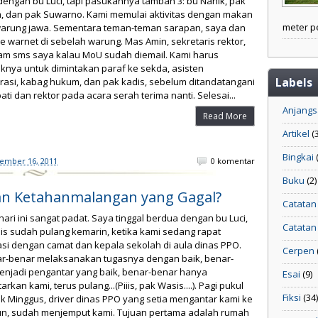
engan bu Luci, tapi pasukannya tambah 3: bu Nanik, pak
"Sekelompok kuda Sumbawa menikmati
m, dan pak Suwarno. Kami memulai aktivitas dengan makan
kehangatan dan kesegaran pantai. Sungguh
meter pe
 warung jawa. Sementara teman-teman sarapan, saya dan
panorama alam yang sangat elok. (by: rukin
ke warnet di sebelah warung. Mas Amin, sekretaris rektor,
firda)"
lam sms saya kalau MoU sudah diemail. Kami harus
knya untuk dimintakan paraf ke sekda, asisten
Labels
rasi, kabag hukum, dan pak kadis, sebelum ditandatangani
ati dan rektor pada acara serah terima nanti. Selesai...
Anjang
Read More
Bersama Keluarga
Artikel
(
Bingkai
"Foto bersama Mas Ayik dan Arga saat
ember 16, 2011
0 komentar
berwisata ke Tana Toraja."
Buku
(2)
ihan Ketahanmalangan yang Gagal?
Catatan
ari ini sangat padat. Saya tinggal berdua dengan bu Luci,
Catatan
s sudah pulang kemarin, ketika kami sedang rapat
si dengan camat dan kepala sekolah di aula dinas PPO.
Cerpen
ar-benar melaksanakan tugasnya dengan baik, benar-
enjadi pengantar yang baik, benar-benar hanya
Esai
(9)
rkan kami, terus pulang...(Piiis, pak Wasis....). Pagi pukul
Fiksi
(34)
ak Minggus, driver dinas PPO yang setia mengantar kami ke
n, sudah menjemput kami. Tujuan pertama adalah rumah