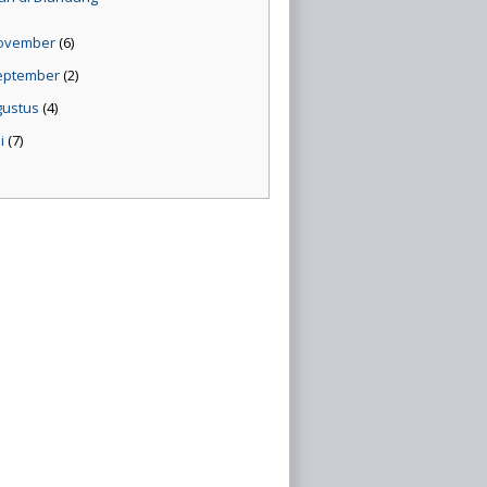
ovember
(6)
eptember
(2)
gustus
(4)
li
(7)