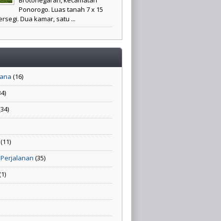
Ponorogo. Luas tanah 7 x 15
rsegi. Dua kamar, satu ...
sana
(16)
34)
(34)
(11)
 Perjalanan
(35)
(1)