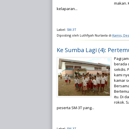
makan. K
kelaparan...
Label:
SM-3T
Diposting oleh
Luthfiyah Nurlaela
di
Kamis, De
Ke Sumba Lagi (4): Perte
Pagi jam
berada d
sekdis.
kami ny
kamar se
Bersama
Bertemul
itu. Di 
rokok. 
peserta SM-3T yang...
Label:
SM-3T