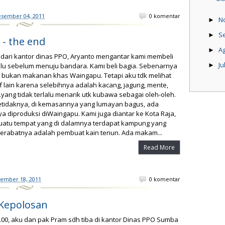
esember 04, 2011
0 komentar
N
►
S
►
 - the end
A
►
 dari kantor dinas PPO, Aryanto mengantar kami membeli
Ju
ulu sebelum menuju bandara. Kami beli bagia. Sebenarnya
►
 bukan makanan khas Waingapu. Tetapi aku tdk melihat
if lain karena selebihnya adalah kacang, jagung, mente,
..yang tidak terlalu menarik utk kubawa sebagai oleh-oleh.
setidaknya, di kemasannya yang lumayan bagus, ada
ya diproduksi diWaingapu. Kami juga diantar ke Kota Raja,
Suatu tempat yang di dalamnya terdapat kampung yang
erabatnya adalah pembuat kain tenun. Ada makam...
Read More
vember 18, 2011
0 komentar
 Kepolosan
.00, aku dan pak Pram sdh tiba di kantor Dinas PPO Sumba