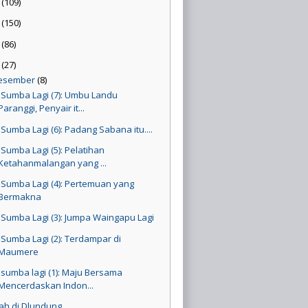
4
(109)
3
(150)
2
(86)
1
(27)
esember
(8)
 Sumba Lagi (7): Umbu Landu
Paranggi, Penyair it...
 Sumba Lagi (6): Padang Sabana itu....
 Sumba Lagi (5): Pelatihan
Ketahanmalangan yang ...
 Sumba Lagi (4): Pertemuan yang
Bermakna
 Sumba Lagi (3): Jumpa Waingapu Lagi
 Sumba Lagi (2): Terdampar di
Maumere
 sumba lagi (1): Maju Bersama
Mencerdaskan Indon...
tah di Dlundung