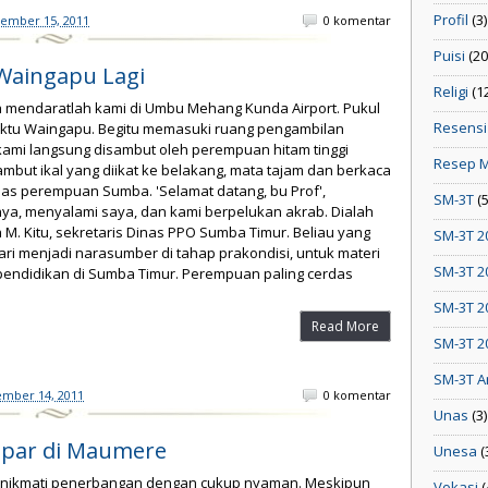
Profil
(3)
sember 15, 2011
0 komentar
Puisi
(20
 Waingapu Lagi
Religi
(1
a mendaratlah kami di Umbu Mehang Kunda Airport. Pukul
Resensi
aktu Waingapu. Begitu memasuki ruang pengambilan
kami langsung disambut oleh perempuan hitam tinggi
Resep 
ambut ikal yang diikat ke belakang, mata tajam dan berkaca
as perempuan Sumba. 'Selamat datang, bu Prof',
SM-3T
(
ya, menyalami saya, dan kami berpelukan akrab. Dialah
a M. Kitu, sekretaris Dinas PPO Sumba Timur. Beliau yang
SM-3T 2
ri menjadi narasumber di tahap prakondisi, untuk materi
SM-3T 2
pendidikan di Sumba Timur. Perempuan paling cerdas
SM-3T 2
Read More
SM-3T 2
SM-3T A
ember 14, 2011
0 komentar
Unas
(3)
mpar di Maumere
Unesa
(
nikmati penerbangan dengan cukup nyaman. Meskipun
Vokasi
(