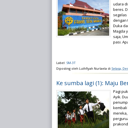
udara di
beres. D
segelas 
dengan 
Duka da
Magda y
saja, Um
pasi. Ap
Label:
SM-3T
Diposting oleh
Luthfiyah Nurlaela
di
Selasa, De
Ke sumba lagi (1): Maju 
Pagi puk
Ayik. D
penumpa
kembali
mereka, 
pergurua
prakondi