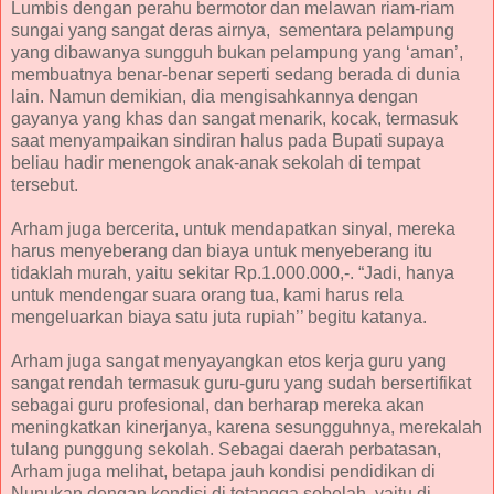
Lumbis dengan perahu bermotor dan melawan riam-riam
sungai yang sangat deras airnya, sementara pelampung
yang dibawanya sungguh bukan pelampung yang ‘aman’,
membuatnya benar-benar seperti sedang berada di dunia
lain. Namun demikian, dia mengisahkannya dengan
gayanya yang khas dan sangat menarik, kocak, termasuk
saat menyampaikan sindiran halus pada Bupati supaya
beliau hadir menengok anak-anak sekolah di tempat
tersebut.
Arham juga bercerita, untuk mendapatkan sinyal, mereka
harus menyeberang dan biaya untuk menyeberang itu
tidaklah murah, yaitu sekitar Rp.1.000.000,-. “Jadi, hanya
untuk mendengar suara orang tua, kami harus rela
mengeluarkan biaya satu juta rupiah’’ begitu katanya.
Arham juga sangat menyayangkan etos kerja guru yang
sangat rendah termasuk guru-guru yang sudah bersertifikat
sebagai guru profesional, dan berharap mereka akan
meningkatkan kinerjanya, karena sesungguhnya, merekalah
tulang punggung sekolah. Sebagai daerah perbatasan,
Arham juga melihat, betapa jauh kondisi pendidikan di
Nunukan dengan kondisi di tetangga sebelah, yaitu di