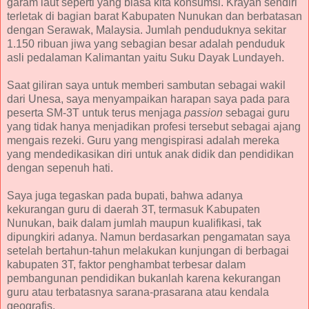
garam laut seperti yang biasa kita konsumsi. Krayan sendiri
terletak di bagian barat Kabupaten Nunukan dan berbatasan
dengan Serawak, Malaysia. Jumlah penduduknya sekitar
1.150 ribuan jiwa yang sebagian besar adalah penduduk
asli pedalaman Kalimantan yaitu Suku Dayak Lundayeh.
Saat giliran saya untuk memberi sambutan sebagai wakil
dari Unesa, saya menyampaikan harapan saya pada para
peserta SM-3T untuk terus menjaga
passion
sebagai guru
yang tidak hanya menjadikan profesi tersebut sebagai ajang
mengais rezeki. Guru yang mengispirasi adalah mereka
yang mendedikasikan diri untuk anak didik dan pendidikan
dengan sepenuh hati.
Saya juga tegaskan pada bupati, bahwa adanya
kekurangan guru di daerah 3T, termasuk Kabupaten
Nunukan, baik dalam jumlah maupun kualifikasi, tak
dipungkiri adanya. Namun berdasarkan pengamatan saya
setelah bertahun-tahun melakukan kunjungan di berbagai
kabupaten 3T, faktor penghambat terbesar dalam
pembangunan pendidikan bukanlah karena kekurangan
guru atau terbatasnya sarana-prasarana atau kendala
geografis.