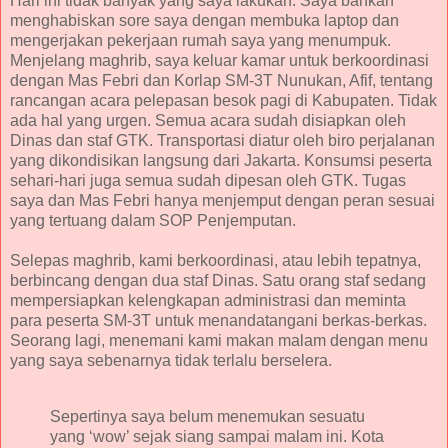
Hari ini tidak banyak yang saya lakukan. Saya bahkan
menghabiskan sore saya dengan membuka laptop dan
mengerjakan pekerjaan rumah saya yang menumpuk.
Menjelang maghrib, saya keluar kamar untuk berkoordinasi
dengan Mas Febri dan Korlap SM-3T Nunukan, Afif, tentang
rancangan acara pelepasan besok pagi di Kabupaten. Tidak
ada hal yang urgen. Semua acara sudah disiapkan oleh
Dinas dan staf GTK. Transportasi diatur oleh biro perjalanan
yang dikondisikan langsung dari Jakarta. Konsumsi peserta
sehari-hari juga semua sudah dipesan oleh GTK. Tugas
saya dan Mas Febri hanya menjemput dengan peran sesuai
yang tertuang dalam SOP Penjemputan.
Selepas maghrib, kami berkoordinasi, atau lebih tepatnya,
berbincang dengan dua staf Dinas. Satu orang staf sedang
mempersiapkan kelengkapan administrasi dan meminta
para peserta SM-3T untuk menandatangani berkas-berkas.
Seorang lagi, menemani kami makan malam dengan menu
yang saya sebenarnya tidak terlalu berselera.
Sepertinya saya belum menemukan sesuatu
yang ‘wow’ sejak siang sampai malam ini. Kota