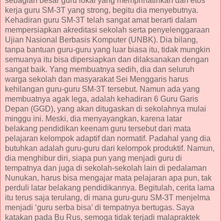
sebagian besar guru lokal yang memprihatinkan dan etos
kerja guru SM-3T yang strong, begitu dia menyebutnya.
Kehadiran guru SM-3T telah sangat amat berarti dalam
mempersiapkan akreditasi sekolah serta penyelenggaraan
Ujian Nasional Berbasis Komputer (UNBK). Dia bilang,
tanpa bantuan guru-guru yang luar biasa itu, tidak mungkin
semuanya itu bisa dipersiapkan dan dilaksanakan dengan
sangat baik. Yang membuatnya sedih, dia dan seluruh
warga sekolah dan masyarakat Sei Menggaris harus
kehilangan guru-guru SM-3T tersebut. Namun ada yang
membuatnya agak lega, adalah kehadiran 6 Guru Garis
Depan (GGD), yang akan ditugaskan di sekolahnya mulai
minggu ini. Meski, dia menyayangkan, karena latar
belakang pendidikan keenam guru tersebut dari mata
pelajaran kelompok adaptif dan normatif. Padahal yang dia
butuhkan adalah guru-guru dari kelompok produktif. Namun,
dia menghibur diri, siapa pun yang menjadi guru di
tempatnya dan juga di sekolah-sekolah lain di pedalaman
Nunukan, harus bisa mengajar mata pelajaran apa pun, tak
perduli latar belakang pendidikannya. Begitulah, cerita lama
itu terus saja terulang, di mana guru-guru SM-3T menjelma
menjadi ‘guru serba bisa’ di tempatnya bertugas. Saya
katakan pada Bu Rus, semoga tidak terjadi malapraktek