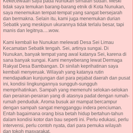
Kekecewaan saya pada Nunukan sirnalah sudah. Meski
tidak saya temukan barang-barang etnik di Kota Nunukan,
saya menemukan tempat-tempat yang sangat bersejarah
dan bermakna. Selain itu, kami juga menemukan durian
Sebatik yang meskipun ukurannya tidak terlalu besar, tapi
manis dan legitnya….wow.
Kami kembali ke Nunukan melewati Desa Sei Limau
Kecamatan Sebatik tengah. Sei, artinya sungai. Di
Nunukan, banyak tempat yang awal katanya Sei, karena di
sana banyak sungai. Kami menyeberang lewat Dermaga
Rakyat Desa Bambangan. Di sinilah keprihatinan saya
kembali menyeruak. Wilayah yang katanya rutin
mendapatkan kunjungan dari para pejabat daerah dan pusat
ini, kondisi lingkungannya sungguh-sungguh
memprihatinkan. Sampah yang memenuhi selokan-selokan
dan perairan-perairan yang di atasnya padat dengan rumah-
rumah penduduk. Aroma busuk air mampat bercampur
dengan sampah sangat mengganggu indera penciuman.
Entah bagaimana orang bisa betah hidup bertahun-tahun
dalam kondisi kotor dan bau seperti ini. Perlu edukasi, perlu
intervensi, perlu contoh nyata, dari para pemuka wilayah
dan tokoh masyarakat.