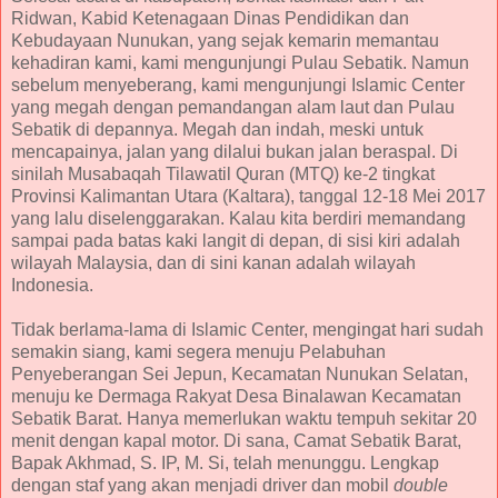
Ridwan, Kabid Ketenagaan Dinas Pendidikan dan
Kebudayaan Nunukan, yang sejak kemarin memantau
kehadiran kami, kami mengunjungi Pulau Sebatik. Namun
sebelum menyeberang, kami mengunjungi Islamic Center
yang megah dengan pemandangan alam laut dan Pulau
Sebatik di depannya. Megah dan indah, meski untuk
mencapainya, jalan yang dilalui bukan jalan beraspal. Di
sinilah Musabaqah Tilawatil Quran (MTQ) ke-2 tingkat
Provinsi Kalimantan Utara (Kaltara), tanggal 12-18 Mei 2017
yang lalu diselenggarakan. Kalau kita berdiri memandang
sampai pada batas kaki langit di depan, di sisi kiri adalah
wilayah Malaysia, dan di sini kanan adalah wilayah
Indonesia.
Tidak berlama-lama di Islamic Center, mengingat hari sudah
semakin siang, kami segera menuju Pelabuhan
Penyeberangan Sei Jepun, Kecamatan Nunukan Selatan,
menuju ke Dermaga Rakyat Desa Binalawan Kecamatan
Sebatik Barat. Hanya memerlukan waktu tempuh sekitar 20
menit dengan kapal motor. Di sana, Camat Sebatik Barat,
Bapak Akhmad, S. IP, M. Si, telah menunggu. Lengkap
dengan staf yang akan menjadi driver dan mobil
double