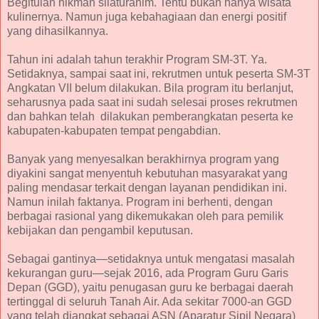
Begitulah hikmah silaturahim. Tentu bukan hanya wisata
kulinernya. Namun juga kebahagiaan dan energi positif
yang dihasilkannya.
Tahun ini adalah tahun terakhir Program SM-3T. Ya.
Setidaknya, sampai saat ini, rekrutmen untuk peserta SM-3T
Angkatan VII belum dilakukan. Bila program itu berlanjut,
seharusnya pada saat ini sudah selesai proses rekrutmen
dan bahkan telah dilakukan pemberangkatan peserta ke
kabupaten-kabupaten tempat pengabdian.
Banyak yang menyesalkan berakhirnya program yang
diyakini sangat menyentuh kebutuhan masyarakat yang
paling mendasar terkait dengan layanan pendidikan ini.
Namun inilah faktanya. Program ini berhenti, dengan
berbagai rasional yang dikemukakan oleh para pemilik
kebijakan dan pengambil keputusan.
Sebagai gantinya—setidaknya untuk mengatasi masalah
kekurangan guru—sejak 2016, ada Program Guru Garis
Depan (GGD), yaitu penugasan guru ke berbagai daerah
tertinggal di seluruh Tanah Air. Ada sekitar 7000-an GGD
yang telah diangkat sebagai ASN (Aparatur Sipil Negara)