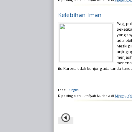
Kelebihan Iman
Pagi, pu
Seketik
yang sa
ada lebi
Meski pi
anjing n
menjauh
menenan
itu.Karena tidak kunjung ada tanda-tand
Label:
Bingkai
Diposting oleh
Luthfiyah Nurlaela
di
Minggu, Ok