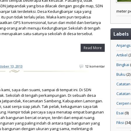
kami sempat beberapa kali kesasar. Pasalnya, tidak
"Sekelompok kuda Sumbawa menikmati
SDN Jatipandak yang bisa dilacak dengan google map, SDN
kehangatan dan kesegaran pantai. Sungguh
meter pe
njar tak terdeteksi. Desa Kedungbanjar saja yang
panorama alam yang sangat elok. (by: rukin
itu pun tidak terlalu jelas. Maka kami pun terpaksa
firda)"
atkan GPS konvensional, turun dari mobil dan bertanya
ang-orang arah menuju Kedungbanjar.Sekolah di tengah
Labels
u merupakan satu-satunya sekolah di desa tersebut.
Anjang
Read More
Bersama Keluarga
Artikel
(
Bingkai
"Foto bersama Mas Ayik dan Arga saat
tober 13, 2013
12 komentar
berwisata ke Tana Toraja."
Buku
(2)
Catatan
 kami, saya dan suami, sampai di tempat ini. Di SDN
Catatan
dak. Sekolah di tengah perkampungan. Di sebuah desa
 Jatipandak, Kecamatan Sambeng, Kabupaten Lamongan.
Cerpen
i, saat senja siap jatuh. Tak pelak, kekaguman saya tak
ung. Hampir tidak percaya saya menatap empat bangunan
Esai
(9)
uah bangunan bercat oranye, terdiri dari empat ruang.
Fiksi
(34)
angunan yang paling indah di antara tiga bangunan yang
tu bangunan dengan ukuran yang sama, melintang di