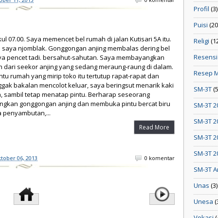
Profil
(3)
Puisi
(20
kul 07.00. Saya memencet bel rumah di jalan Kutisari 5A itu.
Religi
(1
a saya njomblak. Gonggongan anjing membalas dering bel
Resensi
ya pencet tadi. bersahut-sahutan. Saya membayangkan
h dari seekor anjing yang sedang meraung-raung di dalam.
Resep 
ntu rumah yang mirip toko itu tertutup rapat-rapat dan
ggak bakalan mencolot keluar, saya beringsut menarik kaki
SM-3T
(
, sambil tetap menatap pintu. Berharap seseorang
gkan gonggongan anjing dan membuka pintu bercat biru
SM-3T 2
a penyambutan,...
SM-3T 2
Read More
SM-3T 2
SM-3T 2
tober 06, 2013
0 komentar
SM-3T A
Unas
(3)
Unesa
(
Vokasi
(