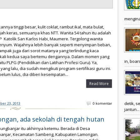
SM-3T: Kebersamaan
"Saya (Luthfiyah) bersama Rektor Unesa
mengina
(Muchlas Samani) foto bareng peserta SM-3T
di Sumba Timur, salah satu daerah terluar
nnya tinggi besar, kulit coklat, rambut ikal, mata bulat,
dan tertinggal.
jah keras, semuanya khas NTT. Wanita 54 tahun itu adalah
 Katolik San Karlos Habi, Maumere. Tergolong wanita
enyum. Wajahnya lebih banyak seperti menyimpan beban,
nampak juga dari sorot matanya yang terlindung kaca
i kali kedua saya bertemu dengannya. Dalam momen yang
in, boar
itu PLPG (Pendidikan dan Latihan Profesi Guru). Ya,
Keluarga: Prosesi Pemakaman
yang lalu, dia sudah mengikuti program sertifikasi guru ini.
elum lulus, dia diberi kesempatan...
di Tana Toraja
Read More
"Tempat diadakannya pesta itu di sebuah
kompleks keluarga suku Toraja, yang berada
di sebuah tanah lapang. Di seputar tanah
detik, s
ber 23, 2013
0 komentar
lapang itu didirikan rumah-rumah panggung
jantun...
khas Toraja semi permanen, tempat di mana
keluarga besar dan para tamu berkunjung..
mongan, ada sekolah di tengah hutan
ungbanjar itu akhirnya ketemu. Berada di Desa
SM-3T: Panorama Alam
anjar, Kecamatan Sambeng, Kabupaten Lamongan.