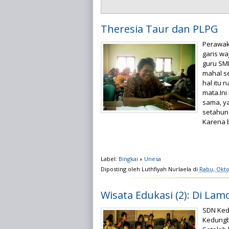
Theresia Taur dan PLPG
Perawaka
garis wa
guru SMP
mahal s
hal itu 
mata.In
sama, ya
setahun 
Karena b
Label:
Bingkai
»
Unesa
Diposting oleh
Luthfiyah Nurlaela
di
Rabu, Okto
Wisata Edukasi (2): Di La
SDN Ked
Kedungb