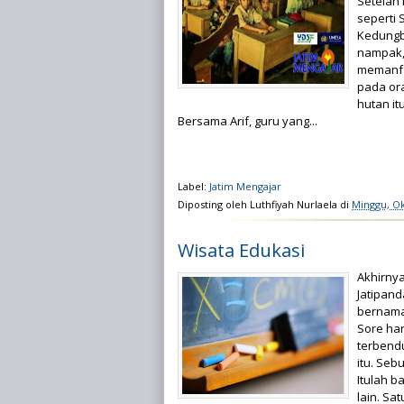
Setelah 
seperti 
Kedungba
nampak, 
memanfa
pada or
hutan it
Bersama Arif, guru yang...
Label:
Jatim Mengajar
Diposting oleh
Luthfiyah Nurlaela
di
Minggu, Ok
Wisata Edukasi
Akhirnya
Jatipan
bernama
Sore har
terbend
itu. Seb
Itulah b
lain. Sa