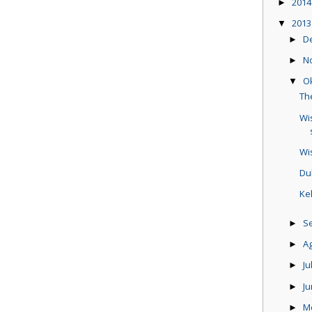
201
►
201
▼
D
►
N
►
O
▼
Th
Wi
Wi
Du
Ke
S
►
A
►
Ju
►
Ju
►
M
►