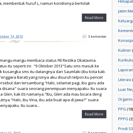
Himapa
a, membentuk huruf L, namun kondisinya bertolak
Jatim M
Read More
Keluarg
Kemente
tober 13, 2013
3 komentar
Konaspi 
Kuliner
Kurikul
rmangu-mangu membaca status FB Restika Okatavina.
atus itu seperti ini: "9 Oktober 2013"Satu sms masuk ke
Lapora
k kusangka sms itu datangnya dari Saumlaki (ibu kota kab.
enggara Barat) yang isinya aku disuruh telpon.ku pencet
Literasi
rsebut dan tersambung."Halo, selamat pagi, ibu guru ada
pa disana" suara seorang perempuan menyapaku. Itu suara
Luar Ne
 Glen, kak Eti namanya."Ibu, Glen ada mau bicara deng
Organis
jutnya."Halo, ibu Vina, ibu ada buat apa di Jawa?" suara
enyapaku. Itu suara...
PPG
(18)
Read More
PPPG
(3
Prodi S
ober 11, 2013
0 komentar