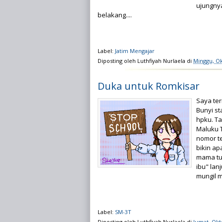
ujungny
belakang....
Label:
Jatim Mengajar
Diposting oleh
Luthfiyah Nurlaela
di
Minggu, Ok
Duka untuk Romkisar
Saya te
Bunyi st
hpku. Ta
Maluku T
nomor te
bikin a
mama tua
ibu" lan
mungil m
Label:
SM-3T
Diposting oleh
Luthfiyah Nurlaela
di
Jumat, Okt