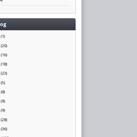
log
5
(1)
4
(20)
3
(16)
2
(18)
1
(23)
0
(5)
9
(8)
8
(9)
7
(9)
6
(28)
5
(36)