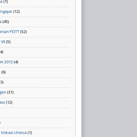
la
(1)
engajar
(12)
a
(45)
rian PDTT
(52)
VII
(5)
(4)
um 2013
(4)
n
(6)
(3)
geri
(31)
asi
(12)
)
3 Vokasi Unesa
(1)