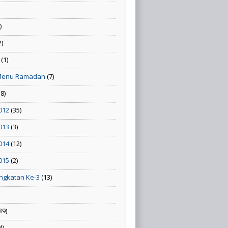
)
2)
(1)
Menu Ramadan
(7)
58)
012
(35)
013
(3)
014
(12)
015
(2)
ngkatan Ke-3
(13)
39)
4)