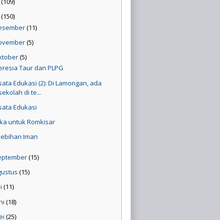
4
(109)
3
(150)
esember
(11)
ovember
(5)
ktober
(5)
eresia Taur dan PLPG
sata Edukasi (2): Di Lamongan, ada
sekolah di te...
sata Edukasi
ka untuk Romkisar
lebihan Iman
eptember
(15)
gustus
(15)
li
(11)
ni
(18)
ei
(25)