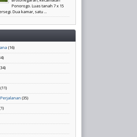
Ponorogo. Luas tanah 7 x 15
rsegi. Dua kamar, satu ...
sana
(16)
34)
(34)
(11)
 Perjalanan
(35)
(1)