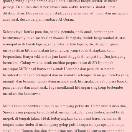
(paling mungil yang pernah saya lihat). Luasnya hanya sekitar 36 meter
persegi. Di situlah sholat berjamaah lima waktu, termasuk sholat Jumat,
dilaksanakan. Dengan seorang ustadz, yang setia menjadi imam dan mengajari
anak-anak dusun belajar membaca Al-Quran.
Selepas isya, ketika para ibu, bapak, pemuda, anak-anak, berdatangan,
berduyun-duyun ke 'markas' anak-anak Himapala, duduk bergerombol di atas
rerumputan di tanah lapang yang tidak terlalu lapang itu, dengan tujuan
menyaksikan hiburan malam layar tancap yang sudah disiapkan, kami
berpamitan. Hanya sekitar dua jam kami singgah di tempat itu. Dua jam yang
bermakna. Cukup waktu untuk melihat perpustakaan di SD Jipurapah,
meninjau MCK hasil karya anak-anak Himapala dan pemuda setempat,
berinteraksi dengan perangkat dan masyarakat setempat di masjid mereka yang
mungil, dan beramah-tamah dengan anak-anak himapala, para ibu, para bapak,
para pemuda dan anak-anak. Juga menikmati hidangan singkong berbumbu
masakan ibu kamituwo.
Mobil kami menembus hutan di malam yang pekat itu. Harapanku hanya dua,
Sinung yang pegang kemudi tidak mengantuk, dan yang kedua, mobil tidak
mogok di tengah jalan. Tidak terbayangkan kalau kami harus bermalam di
tengah hutan rimba di malam yang gelap gulita tanpa cahaya apa pun, tanpa
sinyal lagi. Namun doa-doa dan pikiran positif kami akhirnya mengantarkan