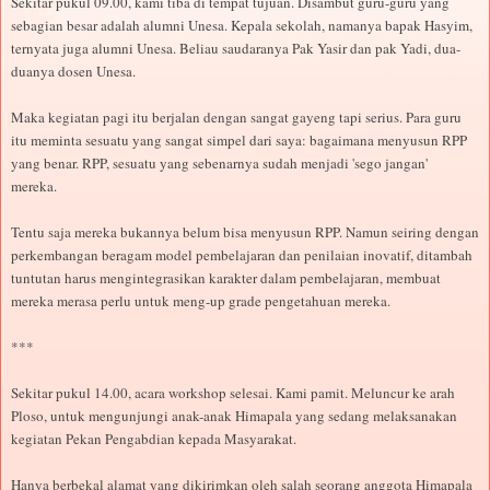
Sekitar pukul 09.00, kami tiba di tempat tujuan. Disambut guru-guru yang
sebagian besar adalah alumni Unesa. Kepala sekolah, namanya bapak Hasyim,
ternyata juga alumni Unesa. Beliau saudaranya Pak Yasir dan pak Yadi, dua-
duanya dosen Unesa.
Maka kegiatan pagi itu berjalan dengan sangat gayeng tapi serius. Para guru
itu meminta sesuatu yang sangat simpel dari saya: bagaimana menyusun RPP
yang benar. RPP, sesuatu yang sebenarnya sudah menjadi 'sego jangan'
mereka.
Tentu saja mereka bukannya belum bisa menyusun RPP. Namun seiring dengan
perkembangan beragam model pembelajaran dan penilaian inovatif, ditambah
tuntutan harus mengintegrasikan karakter dalam pembelajaran, membuat
mereka merasa perlu untuk meng-up grade pengetahuan mereka.
***
Sekitar pukul 14.00, acara workshop selesai. Kami pamit. Meluncur ke arah
Ploso, untuk mengunjungi anak-anak Himapala yang sedang melaksanakan
kegiatan Pekan Pengabdian kepada Masyarakat.
Hanya berbekal alamat yang dikirimkan oleh salah seorang anggota Himapala