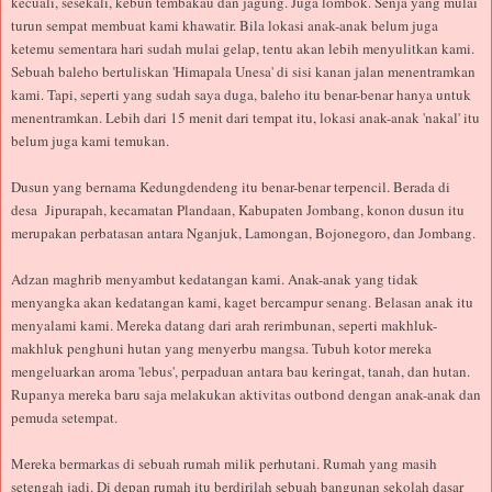
kecuali, sesekali, kebun tembakau dan jagung. Juga lombok. Senja yang mulai
turun sempat membuat kami khawatir. Bila lokasi anak-anak belum juga
ketemu sementara hari sudah mulai gelap, tentu akan lebih menyulitkan kami.
Sebuah baleho bertuliskan 'Himapala Unesa' di sisi kanan jalan menentramkan
kami. Tapi, seperti yang sudah saya duga, baleho itu benar-benar hanya untuk
menentramkan. Lebih dari 15 menit dari tempat itu, lokasi anak-anak 'nakal' itu
belum juga kami temukan.
Dusun yang bernama Kedungdendeng itu benar-benar terpencil. Berada di
desa Jipurapah, kecamatan Plandaan, Kabupaten Jombang, konon dusun itu
merupakan perbatasan antara Nganjuk, Lamongan, Bojonegoro, dan Jombang.
Adzan maghrib menyambut kedatangan kami. Anak-anak yang tidak
menyangka akan kedatangan kami, kaget bercampur senang. Belasan anak itu
menyalami kami. Mereka datang dari arah rerimbunan, seperti makhluk-
makhluk penghuni hutan yang menyerbu mangsa. Tubuh kotor mereka
mengeluarkan aroma 'lebus', perpaduan antara bau keringat, tanah, dan hutan.
Rupanya mereka baru saja melakukan aktivitas outbond dengan anak-anak dan
pemuda setempat.
Mereka bermarkas di sebuah rumah milik perhutani. Rumah yang masih
setengah jadi. Di depan rumah itu berdirilah sebuah bangunan sekolah dasar