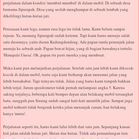
perjalanan dalam kondisi 'mumbul-mumbul' di dalam mobil. Di sebuah desa
bernama Jipurapah. Desa yang seolah menghampar di sebuah lembah yang
dikelilingi hutan-hutan jati.
Perasaaan kami lega, namun rasa lega itu tidak lama. Kami belum sampai
tujuan. Ya, memang Jipurapah sudah ketemu. Tapi kami harus menuju salah
satu dusunnya, yaitu dusun Kedungdendeng. Ada papan tanda penunjuk jalan
menuju ke sebuah arah. Papan bercat hijau, yang di bagian bawahnya tertulis
'Himapala Unesa'. Oh, papan itu pasti mereka yang membuat.
Maka kami pun melanjutkan perjalanan. Setelah satu jam lebih kami dikocok-
kocok di dalam mobil, tentu saja kami berharap akan menemui jalan yang
lebih bersahabat. Tapi ternyata tidak. Jalan yang harus kami tempuh bahkan
lebih terjal. Jarum speedometer tidak pernah melampaui angka 5. Karena
saking terjalnya, beberapa kali bemper depan atau belakang mobil tersangkut
batu, sungguh pun Sinung sudah sangat hati-hati memilih jalan. Sempat juga
mobil terhenti tidak bergerak ketika jalan menanjak curam, ban belakang
hanya 'muter'.
Perjalanan seperti itu, harus kami lalui lebih dari satu jam. Sepanjang kanan
kiri jalan adalah hutan jati. Hutan dan hutan. Tidak ada pemandangan lain