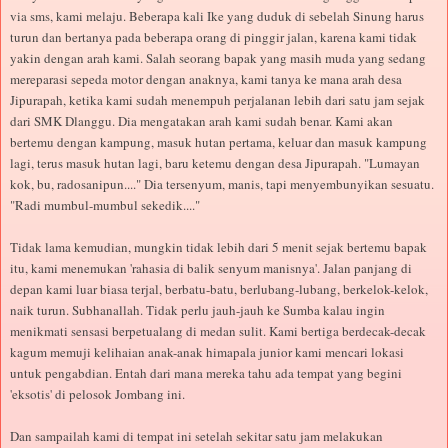
via sms, kami melaju. Beberapa kali Ike yang duduk di sebelah Sinung harus
turun dan bertanya pada beberapa orang di pinggir jalan, karena kami tidak
yakin dengan arah kami. Salah seorang bapak yang masih muda yang sedang
mereparasi sepeda motor dengan anaknya, kami tanya ke mana arah desa
Jipurapah, ketika kami sudah menempuh perjalanan lebih dari satu jam sejak
dari SMK Dlanggu. Dia mengatakan arah kami sudah benar. Kami akan
bertemu dengan kampung, masuk hutan pertama, keluar dan masuk kampung
lagi, terus masuk hutan lagi, baru ketemu dengan desa Jipurapah. "Lumayan
kok, bu, radosanipun...." Dia tersenyum, manis, tapi menyembunyikan sesuatu.
"Radi mumbul-mumbul sekedik...."
Tidak lama kemudian, mungkin tidak lebih dari 5 menit sejak bertemu bapak
itu, kami menemukan 'rahasia di balik senyum manisnya'. Jalan panjang di
depan kami luar biasa terjal, berbatu-batu, berlubang-lubang, berkelok-kelok,
naik turun. Subhanallah. Tidak perlu jauh-jauh ke Sumba kalau ingin
menikmati sensasi berpetualang di medan sulit. Kami bertiga berdecak-decak
kagum memuji kelihaian anak-anak himapala junior kami mencari lokasi
untuk pengabdian. Entah dari mana mereka tahu ada tempat yang begini
'eksotis' di pelosok Jombang ini.
Dan sampailah kami di tempat ini setelah sekitar satu jam melakukan