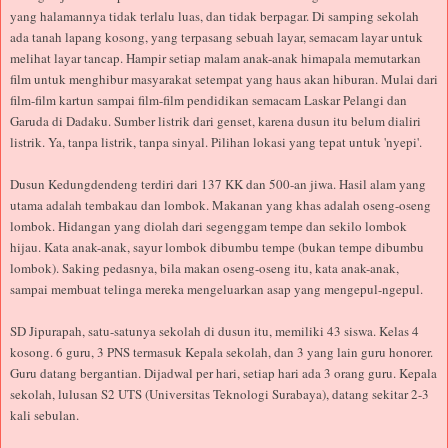
yang halamannya tidak terlalu luas, dan tidak berpagar. Di samping sekolah
ada tanah lapang kosong, yang terpasang sebuah layar, semacam layar untuk
melihat layar tancap. Hampir setiap malam anak-anak himapala memutarkan
film untuk menghibur masyarakat setempat yang haus akan hiburan. Mulai dari
film-film kartun sampai film-film pendidikan semacam Laskar Pelangi dan
Garuda di Dadaku. Sumber listrik dari genset, karena dusun itu belum dialiri
listrik. Ya, tanpa listrik, tanpa sinyal. Pilihan lokasi yang tepat untuk 'nyepi'.
Dusun Kedungdendeng terdiri dari 137 KK dan 500-an jiwa. Hasil alam yang
utama adalah tembakau dan lombok. Makanan yang khas adalah oseng-oseng
lombok. Hidangan yang diolah dari segenggam tempe dan sekilo lombok
hijau. Kata anak-anak, sayur lombok dibumbu tempe (bukan tempe dibumbu
lombok). Saking pedasnya, bila makan oseng-oseng itu, kata anak-anak,
sampai membuat telinga mereka mengeluarkan asap yang mengepul-ngepul.
SD Jipurapah, satu-satunya sekolah di dusun itu, memiliki 43 siswa. Kelas 4
kosong. 6 guru, 3 PNS termasuk Kepala sekolah, dan 3 yang lain guru honorer.
Guru datang bergantian. Dijadwal per hari, setiap hari ada 3 orang guru. Kepala
sekolah, lulusan S2 UTS (Universitas Teknologi Surabaya), datang sekitar 2-3
kali sebulan.