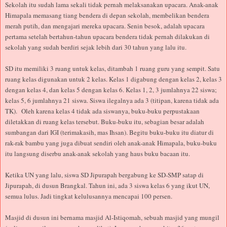
Sekolah itu sudah lama sekali tidak pernah melaksanakan upacara. Anak-anak
Himapala memasang tiang bendera di depan sekolah, membelikan bendera
merah putih, dan mengajari mereka upacara. Senin besok, adalah upacara
pertama setelah bertahun-tahun upacara bendera tidak pernah dilakukan di
sekolah yang sudah berdiri sejak lebih dari 30 tahun yang lalu itu.
SD itu memiliki 3 ruang untuk kelas, ditambah 1 ruang guru yang sempit. Satu
ruang kelas digunakan untuk 2 kelas. Kelas 1 digabung dengan kelas 2, kelas 3
dengan kelas 4, dan kelas 5 dengan kelas 6. Kelas 1, 2, 3 jumlahnya 22 siswa;
kelas 5, 6 jumlahnya 21 siswa. Siswa ilegalnya ada 3 (titipan, karena tidak ada
TK).
Oleh karena kelas 4 tidak ada siswanya, buku-buku perpustakaan
diletakkan di ruang kelas tersebut. Buku-buku itu, sebagian besar adalah
sumbangan dari IGI (terimakasih, mas Ihsan). Begitu buku-buku itu diatur di
rak-rak bambu yang juga dibuat sendiri oleh anak-anak Himapala, buku-buku
itu langsung diserbu anak-anak sekolah yang haus buku bacaan itu.
Ketika UN yang lalu, siswa SD Jipurapah bergabung ke SD-SMP satap di
Jipurapah, di dusun Brangkal. Tahun ini, ada 3 siswa kelas 6 yang ikut UN,
semua lulus. Jadi tingkat kelulusannya mencapai 100 persen.
Masjid di dusun ini bernama masjid Al-Istiqomah, sebuah masjid yang mungil