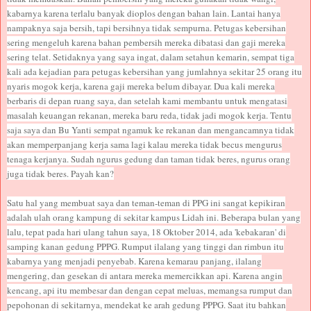
kabarnya karena terlalu banyak dioplos dengan bahan lain. Lantai hanya
nampaknya saja bersih, tapi bersihnya tidak sempurna. Petugas kebersihan
sering mengeluh karena bahan pembersih mereka dibatasi dan gaji mereka
sering telat. Setidaknya yang saya ingat, dalam setahun kemarin, sempat tiga
kali ada kejadian para petugas kebersihan yang jumlahnya sekitar 25 orang itu
nyaris mogok kerja, karena gaji mereka belum dibayar. Dua kali mereka
berbaris di depan ruang saya, dan setelah kami membantu untuk mengatasi
masalah keuangan rekanan, mereka baru reda, tidak jadi mogok kerja. Tentu
saja saya dan Bu Yanti sempat ngamuk ke rekanan dan mengancamnya tidak
akan memperpanjang kerja sama lagi kalau mereka tidak becus mengurus
tenaga kerjanya. Sudah ngurus gedung dan taman tidak beres, ngurus orang
juga tidak beres. Payah kan?
Satu hal yang membuat saya dan teman-teman di PPG ini sangat kepikiran
adalah ulah orang kampung di sekitar kampus Lidah ini. Beberapa bulan yang
lalu, tepat pada hari ulang tahun saya, 18 Oktober 2014, ada 'kebakaran' di
samping kanan gedung PPPG. Rumput ilalang yang tinggi dan rimbun itu
kabarnya yang menjadi penyebab. Karena kemarau panjang, ilalang
mengering, dan gesekan di antara mereka memercikkan api. Karena angin
kencang, api itu membesar dan dengan cepat meluas, memangsa rumput dan
pepohonan di sekitarnya, mendekat ke arah gedung PPPG. Saat itu bahkan