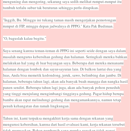
menguning dan mengering, sekarang saya sedih melihat rumput-rumput itu
tumbuh terlalu subur tak beraturan sehingga perlu dirapikan.
"Inggih, Bu. Minggu ini tukang taman masih mengerjakan pemotongan
rumput di FIP, minggu depan jadwalnya di PPPG." Kata Pak Budiman.
"O, baguslah kalau begitu."
Saya senang karena teman-teman di PPPG ini seperti seide dengan saya dalam
masalah mengurus kebersihan gedung dan halaman. Seringkali mereka bahkan
melakukan hal yang di luar bayangan saya. Beberapa dari mereka menanami
halaman dengan lombok dan sayur-sayuran lain. Di balkon lantai dua yang
luas, Anda bisa memetik kedondong, jeruk, sawo, belimbing dan jambu. Di
halaman, beberapa tahun lagi, akan ada banyak buah mangga dan nangka hasil
panen sendiri. Beberapa tahun lagi juga, akan ada banyak pohon peneduh
yang tinggi menjulang mengimbangi tingginya gedung. Pagar hidup berupa
bambu akan rapat melindungi gedung dan mengamankannya, namun tetap
penuh kehangatan dan ramah lingkungan.
Tahun ini, kami terpaksa mengakhiri kerja sama dengan rekanan yang
mengurusi kebersihan, karena dari hasil evaluasi kami, kerja rekanan tersebut
tidak memuaskan. Bahan pembersih yang mereka gunakan tidak wangi,