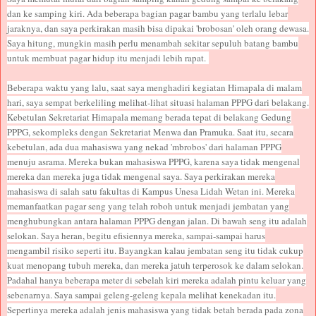
dan ke samping kiri. Ada beberapa bagian pagar bambu yang terlalu lebar
jaraknya, dan saya perkirakan masih bisa dipakai 'brobosan' oleh orang dewasa.
Saya hitung, mungkin masih perlu menambah sekitar sepuluh batang bambu
untuk membuat pagar hidup itu menjadi lebih rapat.
Beberapa waktu yang lalu, saat saya menghadiri kegiatan Himapala di malam
hari, saya sempat berkeliling melihat-lihat situasi halaman PPPG dari belakang.
Kebetulan Sekretariat Himapala memang berada tepat di belakang Gedung
PPPG, sekompleks dengan Sekretariat Menwa dan Pramuka. Saat itu, secara
kebetulan, ada dua mahasiswa yang nekad 'mbrobos' dari halaman PPPG
menuju asrama. Mereka bukan mahasiswa PPPG, karena saya tidak mengenal
mereka dan mereka juga tidak mengenal saya. Saya perkirakan mereka
mahasiswa di salah satu fakultas di Kampus Unesa Lidah Wetan ini. Mereka
memanfaatkan pagar seng yang telah roboh untuk menjadi jembatan yang
menghubungkan antara halaman PPPG dengan jalan. Di bawah seng itu adalah
selokan. Saya heran, begitu efisiennya mereka, sampai-sampai harus
mengambil risiko seperti itu. Bayangkan kalau jembatan seng itu tidak cukup
kuat menopang tubuh mereka, dan mereka jatuh terperosok ke dalam selokan.
Padahal hanya beberapa meter di sebelah kiri mereka adalah pintu keluar yang
sebenarnya. Saya sampai geleng-geleng kepala melihat kenekadan itu.
Sepertinya mereka adalah jenis mahasiswa yang tidak betah berada pada zona