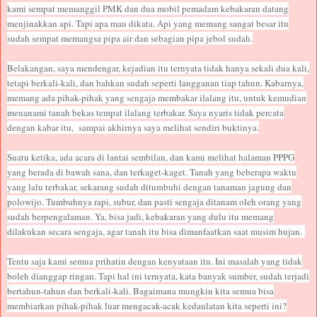
kami sempat memanggil PMK dan dua mobil pemadam kebakaran datang
menjinakkan api. Tapi apa mau dikata. Api yang memang sangat besar itu
sudah sempat memangsa pipa air dan sebagian pipa jebol sudah.
Belakangan, saya mendengar, kejadian itu ternyata tidak hanya sekali dua kali,
tetapi berkali-kali, dan bahkan sudah seperti langganan tiap tahun. Kabarnya,
memang ada pihak-pihak yang sengaja membakar ilalang itu, untuk kemudian
menanami tanah bekas tempat ilalang terbakar. Saya nyaris tidak percata
dengan kabar itu, sampai akhirnya saya melihat sendiri buktinya.
Suatu ketika, ada acara di lantai sembilan, dan kami melihat halaman PPPG
yang berada di bawah sana, dan terkaget-kaget. Tanah yang beberapa waktu
yang lalu terbakar, sekarang sudah ditumbuhi dengan tanaman jagung dan
polowijo. Tumbuhnya rapi, subur, dan pasti sengaja ditanam oleh orang yang
sudah berpengalaman. Ya, bisa jadi, kebakaran yang dulu itu memang
dilakukan secara sengaja, agar tanah itu bisa dimanfaatkan saat musim hujan.
Tentu saja kami semua prihatin dengan kenyataan itu. Ini masalah yang tidak
boleh dianggap ringan. Tapi hal ini ternyata, kata banyak sumber, sudah terjadi
bertahun-tahun dan berkali-kali. Bagaimana mungkin kita semua bisa
membiarkan pihak-pihak luar mengacak-acak kedaulatan kita seperti ini?