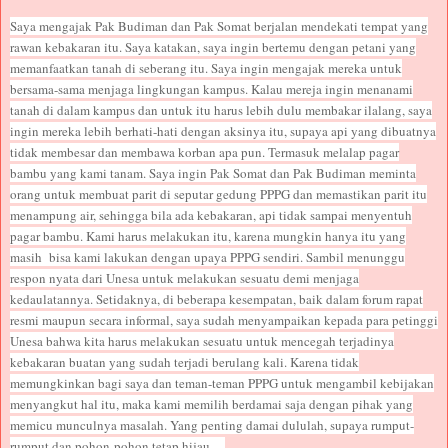
Saya mengajak Pak Budiman dan Pak Somat berjalan mendekati tempat yang
rawan kebakaran itu. Saya katakan, saya ingin bertemu dengan petani yang
memanfaatkan tanah di seberang itu. Saya ingin mengajak mereka untuk
bersama-sama menjaga lingkungan kampus. Kalau mereja ingin menanami
tanah di dalam kampus dan untuk itu harus lebih dulu membakar ilalang, saya
ingin mereka lebih berhati-hati dengan aksinya itu, supaya api yang dibuatnya
tidak membesar dan membawa korban apa pun. Termasuk melalap pagar
bambu yang kami tanam. Saya ingin Pak Somat dan Pak Budiman meminta
orang untuk membuat parit di seputar gedung PPPG dan memastikan parit itu
menampung air, sehingga bila ada kebakaran, api tidak sampai menyentuh
pagar bambu. Kami harus melakukan itu, karena mungkin hanya itu yang
masih bisa kami lakukan dengan upaya PPPG sendiri. Sambil menunggu
respon nyata dari Unesa untuk melakukan sesuatu demi menjaga
kedaulatannya. Setidaknya, di beberapa kesempatan, baik dalam forum rapat
resmi maupun secara informal, saya sudah menyampaikan kepada para petinggi
Unesa bahwa kita harus melakukan sesuatu untuk mencegah terjadinya
kebakaran buatan yang sudah terjadi berulang kali. Karena tidak
memungkinkan bagi saya dan teman-teman PPPG untuk mengambil kebijakan
menyangkut hal itu, maka kami memilih berdamai saja dengan pihak yang
memicu munculnya masalah. Yang penting damai dululah, supaya rumput-
rumput dan pohon-pohon tetap hijau.....