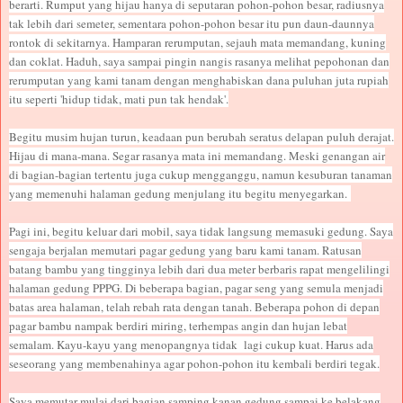
berarti. Rumput yang hijau hanya di seputaran pohon-pohon besar, radiusnya
tak lebih dari semeter, sementara pohon-pohon besar itu pun daun-daunnya
rontok di sekitarnya. Hamparan rerumputan, sejauh mata memandang, kuning
dan coklat. Haduh, saya sampai pingin nangis rasanya melihat pepohonan dan
rerumputan yang kami tanam dengan menghabiskan dana puluhan juta rupiah
itu seperti 'hidup tidak, mati pun tak hendak'.
Begitu musim hujan turun, keadaan pun berubah seratus delapan puluh derajat.
Hijau di mana-mana. Segar rasanya mata ini memandang. Meski genangan air
di bagian-bagian tertentu juga cukup mengganggu, namun kesuburan tanaman
yang memenuhi halaman gedung menjulang itu begitu menyegarkan.
Pagi ini, begitu keluar dari mobil, saya tidak langsung memasuki gedung. Saya
sengaja berjalan memutari pagar gedung yang baru kami tanam. Ratusan
batang bambu yang tingginya lebih dari dua meter berbaris rapat mengelilingi
halaman gedung PPPG. Di beberapa bagian, pagar seng yang semula menjadi
batas area halaman, telah rebah rata dengan tanah. Beberapa pohon di depan
pagar bambu nampak berdiri miring, terhempas angin dan hujan lebat
semalam. Kayu-kayu yang menopangnya tidak lagi cukup kuat. Harus ada
seseorang yang membenahinya agar pohon-pohon itu kembali berdiri tegak.
Saya memutar mulai dari bagian samping kanan gedung sampai ke belakang