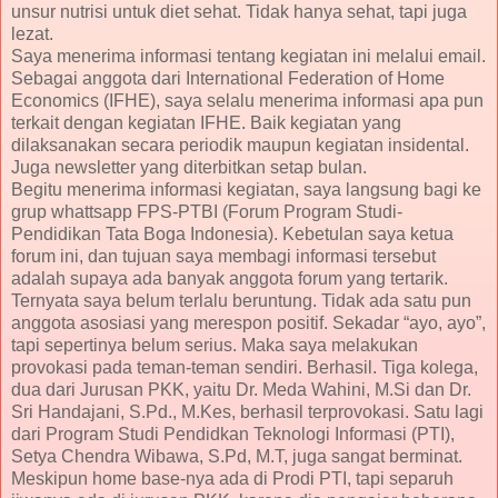
unsur nutrisi untuk diet sehat. Tidak hanya sehat, tapi juga
lezat.
Saya menerima informasi tentang kegiatan ini melalui email.
Sebagai anggota dari International Federation of Home
Economics (IFHE), saya selalu menerima informasi apa pun
terkait dengan kegiatan IFHE. Baik kegiatan yang
dilaksanakan secara periodik maupun kegiatan insidental.
Juga newsletter yang diterbitkan setap bulan.
Begitu menerima informasi kegiatan, saya langsung bagi ke
grup whattsapp FPS-PTBI (Forum Program Studi-
Pendidikan Tata Boga Indonesia). Kebetulan saya ketua
forum ini, dan tujuan saya membagi informasi tersebut
adalah supaya ada banyak anggota forum yang tertarik.
Ternyata saya belum terlalu beruntung. Tidak ada satu pun
anggota asosiasi yang merespon positif. Sekadar “ayo, ayo”,
tapi sepertinya belum serius. Maka saya melakukan
provokasi pada teman-teman sendiri. Berhasil. Tiga kolega,
dua dari Jurusan PKK, yaitu Dr. Meda Wahini, M.Si dan Dr.
Sri Handajani, S.Pd., M.Kes, berhasil terprovokasi. Satu lagi
dari Program Studi Pendidkan Teknologi Informasi (PTI),
Setya Chendra Wibawa, S.Pd, M.T, juga sangat berminat.
Meskipun home base-nya ada di Prodi PTI, tapi separuh