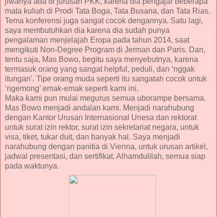
jiwanya ada di jurusan PKK, karena dia pengajar beberapa
mata kuliah di Prodi Tata Boga, Tata Busana, dan Tata Rias.
Tema konferensi juga sangat cocok dengannya. Satu lagi,
saya membutuhkan dia karena dia sudah punya
pengalaman menjelajah Eropa pada tahun 2014, saat
mengikuti Non-Degree Program di Jerman dan Paris. Dan,
tentu saja, Mas Bowo, begitu saya menyebutnya, karena
termasuk orang yang sangat helpful, peduli, dan ‘nggak
itungan’. Tipe orang muda seperti itu sangatah cocok untuk
‘ngemong’ emak-emak seperti kami ini.
Maka kami pun mulai megurus semua uborampe bersama.
Mas Bowo menjadi andalan kami. Menjadi narahubung
dengan Kantor Urusan Internasional Unesa dan rektorat
untuk surat izin rektor, surat izin sekretariat negara, untuk
visa, tiket, tukar duit, dan banyak hal. Saya menjadi
narahubung dengan panitia di Vienna, untuk urusan artikel,
jadwal presentasi, dan sertifikat. Alhamdulilah, semua siap
pada waktunya.