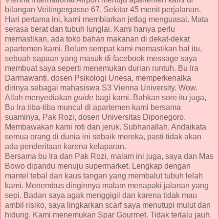
bilangan Veitingergasse 67. Sekitar 45 menit perjalanan.
Hari pertama ini, kami membiarkan jetlag menguasai. Mata
serasa berat dan tubuh lunglai. Kami hanya perlu
memastikan, ada toko bahan makanan di dekat-dekat
apartemen kami. Belum sempat kami memastikan hal itu,
sebuah sapaan yang masuk di facebook message saya
membuat saya seperti menemukan durian runtuh. Bu Ira
Darmawanti, dosen Psikologi Unesa, memperkenalka
dirinya sebagai mahasiswa S3 Vienna University. Wow.
Allah menyediakan
guide
bagi kami. Bahkan sore itu juga,
Bu Ira tiba-tiba muncul di apartemen kami bersama
suaminya, Pak Rozi, dosen Universitas Diponegoro.
Membawakan kami roti dan jeruk. Subhanallah. Andaikata
semua orang di dunia ini sebaik mereka, pasti tidak akan
ada penderitaan karena kelaparan.
Bersama bu Ira dan Pak Rozi, malam ini juga, saya dan Mas
Bowo dipandu menuju supermarket. Lengkap dengan
mantel tebal dan kaus tangan yang membalut tubuh lelah
kami. Menembus dinginnya malam menapaki jalanan yang
sepi. Badan saya agak menggigil dan karena tidak mau
ambil risiko, saya lingkarkan scarf saya menutupi mulut dan
hidung. Kami menemukan Spar Gourmet. Tidak terlalu jauh.