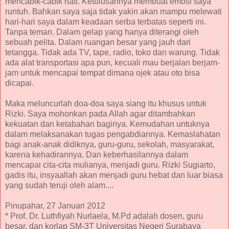
mencabik-cabik hati. Ketulusannya membuat emosi saya
runtuh. Bahkan saya saja tidak yakin akan mampu melewati
hari-hari saya dalam keadaan serba terbatas seperti ini.
Tanpa teman. Dalam gelap yang hanya diterangi oleh
sebuah pelita. Dalam ruangan besar yang jauh dari
tetangga. Tidak ada TV, tape, radio, toko dan warung. Tidak
ada alat transportasi apa pun, kecuali mau berjalan berjam-
jam untuk mencapai tempat dimana ojek atau oto bisa
dicapai.
Maka meluncurlah doa-doa saya siang itu khusus untuk
Rizki. Saya mohonkan pada Allah agar ditambahkan
kekuatan dan ketabahan baginya. Kemudahan untuknya
dalam melaksanakan tugas pengabdiannya. Kemaslahatan
bagi anak-anak didiknya, guru-guru, sekolah, masyarakat,
karena kehadirannya. Dan keberhasilannya dalam
mencapai cita-cita mulianya, menjadi guru. Rizki Sugiarto,
gadis itu, insyaallah akan menjadi guru hebat dan luar biasa
yang sudah teruji oleh alam....
Pinupahar, 27 Januari 2012
* Prof. Dr. Luthfiyah Nurlaela, M.Pd adalah dosen, guru
besar, dan korlap SM-3T Universitas Negeri Surabaya