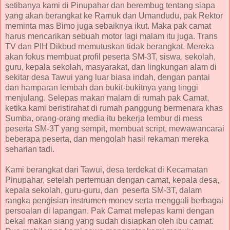
setibanya kami di Pinupahar dan berembug tentang siapa
yang akan berangkat ke Ramuk dan Umandudu, pak Rektor
meminta mas Bimo juga sebaiknya ikut. Maka pak camat
harus mencarikan sebuah motor lagi malam itu juga. Trans
TV dan PIH Dikbud memutuskan tidak berangkat. Mereka
akan fokus membuat profil peserta SM-3T, siswa, sekolah,
guru, kepala sekolah, masyarakat, dan lingkungan alam di
sekitar desa Tawui yang luar biasa indah, dengan pantai
dan hamparan lembah dan bukit-bukitnya yang tinggi
menjulang. Selepas makan malam di rumah pak Camat,
ketika kami beristirahat di rumah panggung bermenara khas
Sumba, orang-orang media itu bekerja lembur di mess
peserta SM-3T yang sempit, membuat script, mewawancarai
beberapa peserta, dan mengolah hasil rekaman mereka
seharian tadi.
Kami berangkat dari Tawui, desa terdekat di Kecamatan
Pinupahar, setelah pertemuan dengan camat, kepala desa,
kepala sekolah, guru-guru, dan peserta SM-3T, dalam
rangka pengisian instrumen monev serta menggali berbagai
persoalan di lapangan. Pak Camat melepas kami dengan
bekal makan siang yang sudah disiapkan oleh ibu camat.