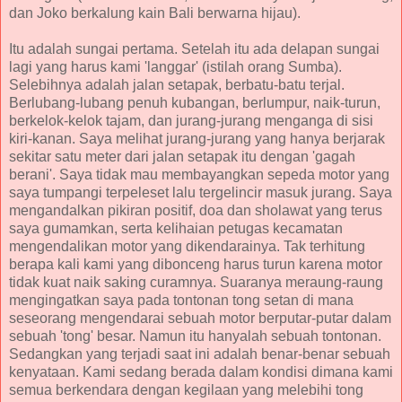
dan Joko berkalung kain Bali berwarna hijau).
Itu adalah sungai pertama. Setelah itu ada delapan sungai
lagi yang harus kami 'langgar' (istilah orang Sumba).
Selebihnya adalah jalan setapak, berbatu-batu terjal.
Berlubang-lubang penuh kubangan, berlumpur, naik-turun,
berkelok-kelok tajam, dan jurang-jurang menganga di sisi
kiri-kanan. Saya melihat jurang-jurang yang hanya berjarak
sekitar satu meter dari jalan setapak itu dengan 'gagah
berani'. Saya tidak mau membayangkan sepeda motor yang
saya tumpangi terpeleset lalu tergelincir masuk jurang. Saya
mengandalkan pikiran positif, doa dan sholawat yang terus
saya gumamkan, serta kelihaian petugas kecamatan
mengendalikan motor yang dikendarainya. Tak terhitung
berapa kali kami yang dibonceng harus turun karena motor
tidak kuat naik saking curamnya. Suaranya meraung-raung
mengingatkan saya pada tontonan tong setan di mana
seseorang mengendarai sebuah motor berputar-putar dalam
sebuah 'tong' besar. Namun itu hanyalah sebuah tontonan.
Sedangkan yang terjadi saat ini adalah benar-benar sebuah
kenyataan. Kami sedang berada dalam kondisi dimana kami
semua berkendara dengan kegilaan yang melebihi tong