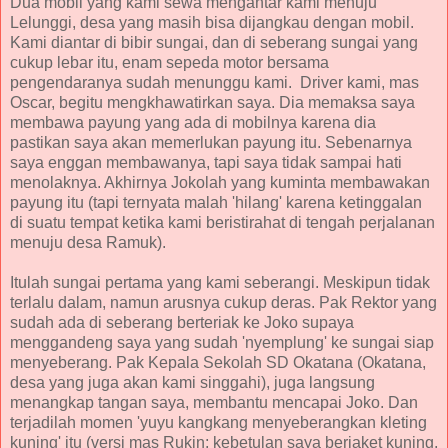
Dua mobil yang kami sewa mengantar kami menuju
Lelunggi, desa yang masih bisa dijangkau dengan mobil.
Kami diantar di bibir sungai, dan di seberang sungai yang
cukup lebar itu, enam sepeda motor bersama
pengendaranya sudah menunggu kami. Driver kami, mas
Oscar, begitu mengkhawatirkan saya. Dia memaksa saya
membawa payung yang ada di mobilnya karena dia
pastikan saya akan memerlukan payung itu. Sebenarnya
saya enggan membawanya, tapi saya tidak sampai hati
menolaknya. Akhirnya Jokolah yang kuminta membawakan
payung itu (tapi ternyata malah 'hilang' karena ketinggalan
di suatu tempat ketika kami beristirahat di tengah perjalanan
menuju desa Ramuk).
Itulah sungai pertama yang kami seberangi. Meskipun tidak
terlalu dalam, namun arusnya cukup deras. Pak Rektor yang
sudah ada di seberang berteriak ke Joko supaya
menggandeng saya yang sudah 'nyemplung' ke sungai siap
menyeberang. Pak Kepala Sekolah SD Okatana (Okatana,
desa yang juga akan kami singgahi), juga langsung
menangkap tangan saya, membantu mencapai Joko. Dan
terjadilah momen 'yuyu kangkang menyeberangkan kleting
kuning' itu (versi mas Rukin; kebetulan saya berjaket kuning,