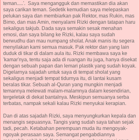
teman.....'. Saya mengangguk dan memastikan dia akan
saya carikan teman. Sedetik kemudian saya melepaskan
pelukan saya dan membiarkan pak Rektor, mas Rukin, mas
Bimo, dan mas Amin, menyalami Rizki dengan tatapan haru
sekaligus takjub. Dada saya semakin sesak menahan
emosi, dan saya bilang ke Rizki, kalau saya sudah
berwudhu dan mau numpang sholat. Anak manis itu segera
menyilakan kami semua masuk. Pak rektor dan yang lain
duduk di tikar di dalam aula itu. Rizki membawa saya ke
'kamar'nya, tentu saja ada di ruangan itu juga, hanya disekat
dengan sebuah papan dan lemari plastik yang sudah koyak.
Digelarnya sajadah untuk saya di tempat sholat yang
sekaligus menjadi tempat tidurnya itu, di lantai kusam
beralas tikar. Sebuah al-Quran yang mungkin menjadi
temannya melewati malam-malamnya dalam kesendirian,
tergeletak di dekat bantalnya. Meskipun semuanya serba
terbatas, nampak sekali kalau Rizki menyukai kerapian.
Dan di atas sajadah Rizki, saya menyungkurkan kepala dan
menangis sepuasnya. Tangis yang sudah saya tahan sejak
tadi, pecah. Ketabahan perempuan muda itu mengoyak-
ngoyak perasaan saya. Semangat pengabdiannya