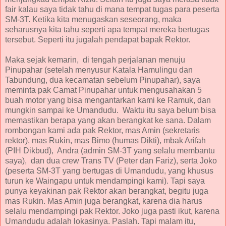
fair kalau saya tidak tahu di mana tempat tugas para peserta
SM-3T. Ketika kita menugaskan seseorang, maka
seharusnya kita tahu seperti apa tempat mereka bertugas
tersebut. Seperti itu jugalah pendapat bapak Rektor.
Maka sejak kemarin, di tengah perjalanan menuju
Pinupahar (setelah menyusur Katala Hamulingu dan
Tabundung, dua kecamatan sebelum Pinupahar), saya
meminta pak Camat Pinupahar untuk mengusahakan 5
buah motor yang bisa mengantarkan kami ke Ramuk, dan
mungkin sampai ke Umandudu. Waktu itu saya belum bisa
memastikan berapa yang akan berangkat ke sana. Dalam
rombongan kami ada pak Rektor, mas Amin (sekretaris
rektor), mas Rukin, mas Bimo (humas Dikti), mbak Arifah
(PIH Dikbud), Andra (admin SM-3T yang selalu membantu
saya), dan dua crew Trans TV (Peter dan Fariz), serta Joko
(peserta SM-3T yang bertugas di Umandudu, yang khusus
turun ke Waingapu untuk mendampingi kami). Tapi saya
punya keyakinan pak Rektor akan berangkat, begitu juga
mas Rukin. Mas Amin juga berangkat, karena dia harus
selalu mendampingi pak Rektor. Joko juga pasti ikut, karena
Umandudu adalah lokasinya. Paslah. Tapi malam itu,