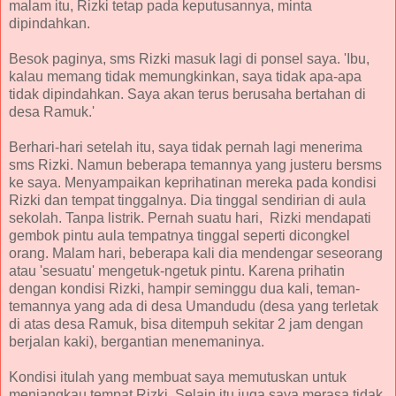
malam itu, Rizki tetap pada keputusannya, minta
dipindahkan.
Besok paginya, sms Rizki masuk lagi di ponsel saya. 'Ibu,
kalau memang tidak memungkinkan, saya tidak apa-apa
tidak dipindahkan. Saya akan terus berusaha bertahan di
desa Ramuk.'
Berhari-hari setelah itu, saya tidak pernah lagi menerima
sms Rizki. Namun beberapa temannya yang justeru bersms
ke saya. Menyampaikan keprihatinan mereka pada kondisi
Rizki dan tempat tinggalnya. Dia tinggal sendirian di aula
sekolah. Tanpa listrik. Pernah suatu hari, Rizki mendapati
gembok pintu aula tempatnya tinggal seperti dicongkel
orang. Malam hari, beberapa kali dia mendengar seseorang
atau 'sesuatu' mengetuk-ngetuk pintu. Karena prihatin
dengan kondisi Rizki, hampir seminggu dua kali, teman-
temannya yang ada di desa Umandudu (desa yang terletak
di atas desa Ramuk, bisa ditempuh sekitar 2 jam dengan
berjalan kaki), bergantian menemaninya.
Kondisi itulah yang membuat saya memutuskan untuk
menjangkau tempat Rizki. Selain itu juga saya merasa tidak