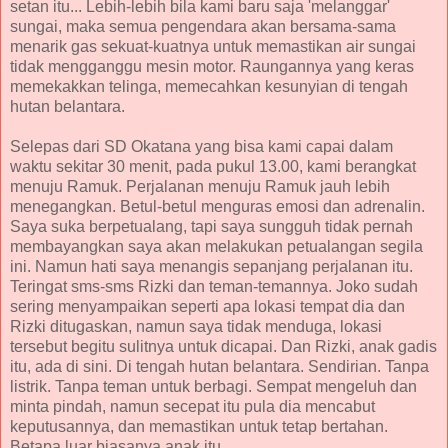
setan itu... Lebih-lebih bila kami baru saja 'melanggar'
sungai, maka semua pengendara akan bersama-sama
menarik gas sekuat-kuatnya untuk memastikan air sungai
tidak mengganggu mesin motor. Raungannya yang keras
memekakkan telinga, memecahkan kesunyian di tengah
hutan belantara.
Selepas dari SD Okatana yang bisa kami capai dalam
waktu sekitar 30 menit, pada pukul 13.00, kami berangkat
menuju Ramuk. Perjalanan menuju Ramuk jauh lebih
menegangkan. Betul-betul menguras emosi dan adrenalin.
Saya suka berpetualang, tapi saya sungguh tidak pernah
membayangkan saya akan melakukan petualangan segila
ini. Namun hati saya menangis sepanjang perjalanan itu.
Teringat sms-sms Rizki dan teman-temannya. Joko sudah
sering menyampaikan seperti apa lokasi tempat dia dan
Rizki ditugaskan, namun saya tidak menduga, lokasi
tersebut begitu sulitnya untuk dicapai. Dan Rizki, anak gadis
itu, ada di sini. Di tengah hutan belantara. Sendirian. Tanpa
listrik. Tanpa teman untuk berbagi. Sempat mengeluh dan
minta pindah, namun secepat itu pula dia mencabut
keputusannya, dan memastikan untuk tetap bertahan.
Betapa luar biasanya anak itu......